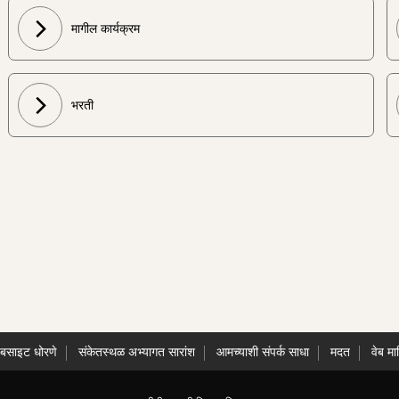
मागील कार्यक्रम
भरती
ेबसाइट धोरणे
संकेतस्थळ अभ्यागत सारांश
आमच्याशी संपर्क साधा
मदत
वेब मा